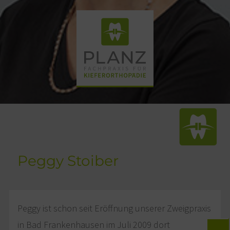
Peggy Stoiber
Peggy ist schon seit Eröffnung unserer Zweigpraxis
in Bad Frankenhausen im Juli 2009 dort