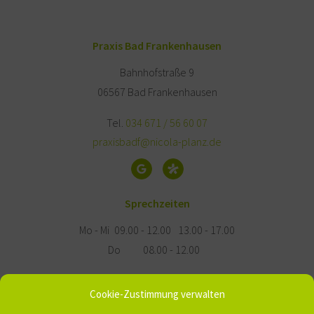
Praxis Bad Frankenhausen
Bahnhofstraße 9
06567 Bad Frankenhausen
Tel.
034 671 / 56 60 07
praxisbadf@nicola-planz.de
Sprechzeiten
Mo - Mi
09.00 - 12.00
13.00 - 17.00
Do
08.00 - 12.00
Route berechnen »
Cookie-Zustimmung verwalten